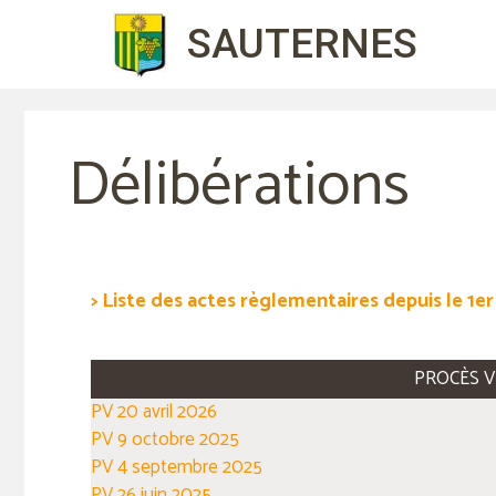
Aller
SAUTERNES
au
contenu
Délibérations
> Liste des actes règlementaires depuis le 1er 
PROCÈS V
PV 20 avril 2026
PV 9 octobre 2025
PV 4 septembre 2025
PV 26 juin 2025