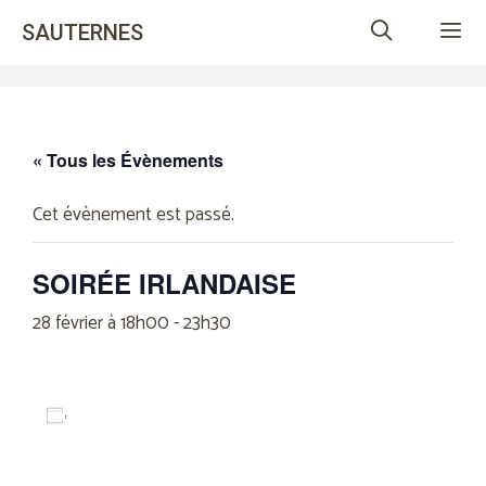
Aller
SAUTERNES
au
contenu
Me
« Tous les Évènements
Cet évènement est passé.
SOIRÉE IRLANDAISE
28 février à 18h00
-
23h30
Ajouter au calendrier